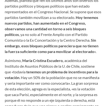
Además, plantea que «en los últimos años son diversos los
partidos políticos y bloques políticos que han estado
representados en el Congreso Nacional. Se supone que esos
partidos también movilizan a su electorado.
Hoy tenemos
nuevos partidos, han aumentado en el Congreso,
observamos una cantidad en torno a seis bloques
políticos
, ya no solo al Frente Amplio con el Partido
Comunista o la Ex Concertación y la Centro Derecha.
Sin
embargo, esos bloques políticos pareciera que no tienen
la fuerza suficiente como para movilizar al electorado
«.
Asimismo,
María Cristina Escudero,
académica del
Instituto de Asuntos Públicos de la U. de Chile, sostiene
que «todavía
tenemos un problema de incentivos para la
votación
. Hay un 50% de la población que no se manifiesta
y seria importante ver como convocarla». La gran sorpresa
de esta elección, agrega es la especialista, «es la votación
que saca Parisi, especialmente en el norte, y la sorpresa es
porque él no responde a un eje izquierda o derecha, está
como fuera de lo que uno piensa o analiza comúnmente en