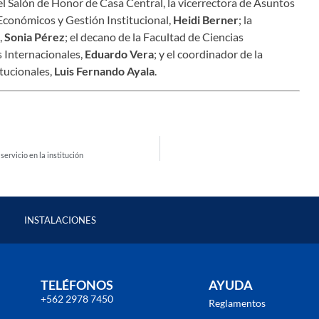
el Salón de Honor de Casa Central,
la vicerrectora de Asuntos
 Económicos y Gestión Institucional,
Heidi Berner
; la
,
Sonia Pérez
; el decano de la Facultad de Ciencias
s Internacionales,
Eduardo Vera
; y el coordinador de la
itucionales,
Luis Fernando Ayala
.
ervicio en la institución
INSTALACIONES
TELÉFONOS
AYUDA
+562 2978 7450
Reglamentos