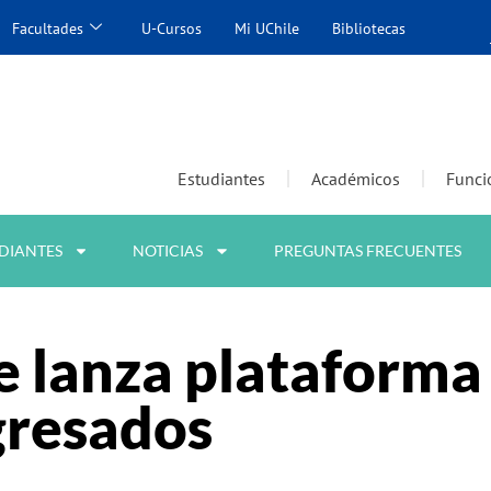
Facultades
U-Cursos
Mi UChile
Bibliotecas
Estudiantes
Académicos
Funci
DIANTES
NOTICIAS
PREGUNTAS FRECUENTES
e lanza plataforma
gresados