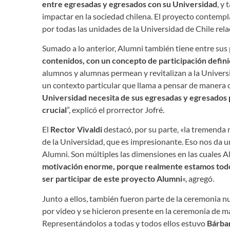
entre egresadas y egresados con su Universidad
, y
impactar en la sociedad chilena. El proyecto contempla
por todas las unidades de la Universidad de Chile rel
Sumado a lo anterior, Alumni también tiene entre sus
contenidos, con un concepto de participación defin
alumnos y alumnas permean y revitalizan a la Universid
un contexto particular que llama a pensar de manera c
Universidad necesita de sus egresadas y egresados p
crucial
”, explicó el prorrector Jofré.
El
Rector Vivaldi
destacó, por su parte, «la tremenda 
de la Universidad, que es impresionante. Eso nos da u
Alumni. Son múltiples las dimensiones en las cuales A
motivación enorme, porque realmente estamos tod
ser participar de este proyecto Alumni
«, agregó.
Junto a ellos, también fueron parte de la ceremonia 
por video y se hicieron presente en la ceremonia de m
Representándolos a todas y todos ellos estuvo
Bárbar