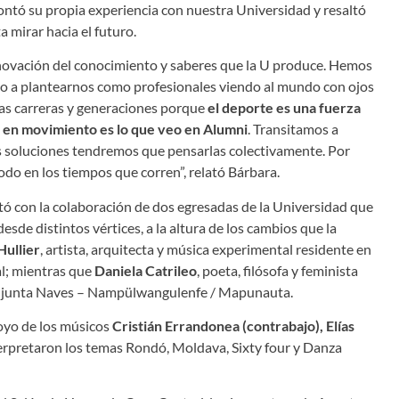
contó su propia experiencia con nuestra Universidad y resaltó
 mirar hacia el futuro.
novación del conocimiento y saberes que la U produce. Hemos
ido a plantearnos como profesionales viendo al mundo con ojos
las carreras y generaciones porque
el deporte es una fuerza
 en movimiento es lo que veo en Alumni
. Transitamos a
 soluciones tendremos que pensarlas colectivamente. Por
 en los tiempos que corren”, relató Bárbara.
ó con la colaboración de dos egresadas de la Universidad que
sde distintos vértices, a la altura de los cambios que la
Hullier
, artista, arquitecta y música experimental residente en
al; mientras que
Daniela Catrileo
, poeta, filósofa y feminista
 conjunta Naves – Nampülwangulenfe / Mapunauta.
poyo de los músicos
Cristián Errandonea (contrabajo), Elías
terpretaron los temas Rondó, Moldava, Sixty four y Danza