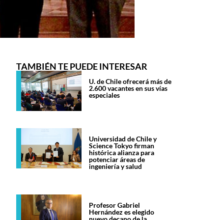
TAMBIÉN TE PUEDE INTERESAR
U. de Chile ofrecerá más de
2.600 vacantes en sus vías
especiales
Universidad de Chile y
Science Tokyo firman
histórica alianza para
potenciar áreas de
ingeniería y salud
Profesor Gabriel
Hernández es elegido
nuevo decano de la