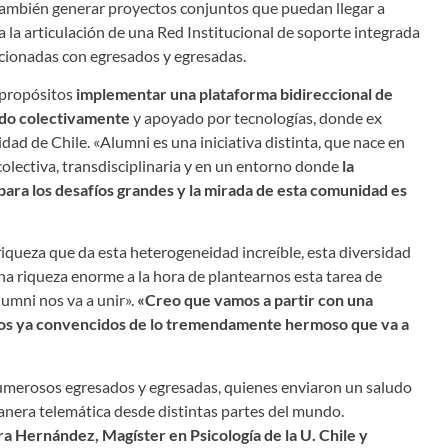
 también generar proyectos conjuntos que puedan llegar a
 la articulación de una Red Institucional de soporte integrada
acionadas con egresados y egresadas.
 propósitos
implementar una plataforma bidireccional de
ido colectivamente
y apoyado por tecnologías, donde ex
ad de Chile. «Alumni es una iniciativa distinta, que nace en
olectiva, transdisciplinaria y en un entorno donde
la
ara los desafíos grandes y la mirada de esta comunidad es
riqueza que da esta heterogeneidad increíble, esta diversidad
na riqueza enorme a la hora de plantearnos esta tarea de
lumni nos va a unir».
«Creo que vamos a partir con una
os ya convencidos de lo tremendamente hermoso que va a
numerosos egresados y egresadas, quienes enviaron un saludo
anera telemática desde distintas partes del mundo.
a Hernández, Magíster en Psicología de la U. Chile y