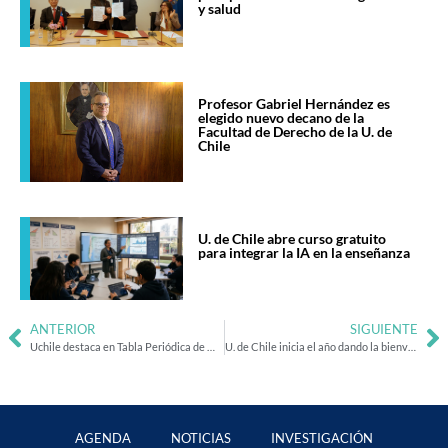
y salud
Profesor Gabriel Hernández es
elegido nuevo decano de la
Facultad de Derecho de la U. de
Chile
U. de Chile abre curso gratuito
para integrar la IA en la enseñanza
ANTERIOR
SIGUIENTE
Uchile destaca en Tabla Periódica de Mujeres Científicas Chilenas
U. de Chile inicia el año dando la bienvenida oficial a su generación 2025
AGENDA
NOTICIAS
INVESTIGACIÓN