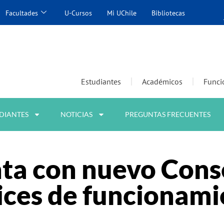
Facultades
U-Cursos
Mi UChile
Bibliotecas
Estudiantes
Académicos
Funci
DIANTES
NOTICIAS
PREGUNTAS FRECUENTES
a con nuevo Cons
rices de funcionam