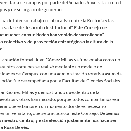
niversitaria de campus por parte del Senado Universitario en el
mpus y de su órgano de gobierno.
pa de intenso trabajo colaborativo entre la Rectoría y las
va fase de desarrollo institucional”.
Este Consejo de
que muchas comunidades han venido desarrollando”,
colectivo y de proyección estratégica a la altura de la
e”.
su creación formal, Juan Gómez Millas ya funcionaba como un
os asuntos comunes se realizó mediante un modelo de
Unidades de Campus, con una administración rotativa asumida
función fue desempeñada por la Facultad de Ciencias Sociales.
uan Gómez Millas y demostrando que, dentro de la
que otros y otras han iniciado, porque todos compartimos esa
iderar que estamos en un momento donde es necesario
er universitario, que se practica con este Consejo.
Debemos
 nuestro centro, y esta elección justamente nos hace ser
ora Rosa Devés.