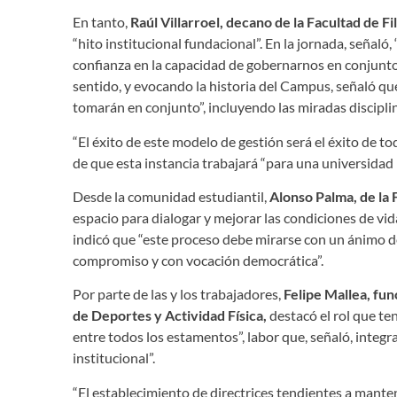
En tanto,
Raúl Villarroel, decano de la Facultad de F
“hito institucional fundacional”. En la jornada, señaló,
confianza en la capacidad de gobernarnos en conjunto 
sentido, y evocando la historia del Campus, señaló que
tomarán en conjunto”, incluyendo las miradas discipli
“El éxito de este modelo de gestión será el éxito de to
de que esta instancia trabajará “para una universidad 
Desde la comunidad estudiantil,
Alonso Palma, de la 
espacio para dialogar y mejorar las condiciones de vid
indicó que “este proceso debe mirarse con un ánimo d
compromiso y con vocación democrática”.
Por parte de las y los trabajadores,
Felipe Mallea, fun
de Deportes y Actividad Física,
destacó el rol que te
entre todos los estamentos”, labor que, señaló, integ
institucional”.
“El establecimiento de directrices tendientes a mante