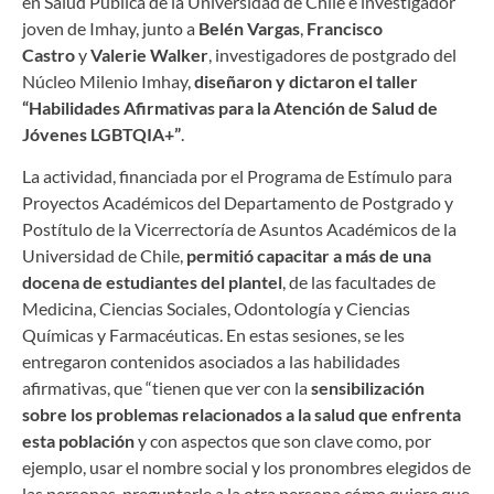
en Salud Pública de la Universidad de Chile e investigador
joven de Imhay, junto a
Belén Vargas
,
Francisco
Castro
y
Valerie Walker
, investigadores de postgrado del
Núcleo Milenio Imhay,
diseñaron y dictaron el taller
“Habilidades Afirmativas para la Atención de Salud de
Jóvenes LGBTQIA+”
.
La actividad, financiada por el Programa de Estímulo para
Proyectos Académicos del Departamento de Postgrado y
Postítulo de la Vicerrectoría de Asuntos Académicos de la
Universidad de Chile,
permitió capacitar a más de una
docena de estudiantes del plantel
, de las facultades de
Medicina, Ciencias Sociales, Odontología y Ciencias
Químicas y Farmacéuticas. En estas sesiones, se les
entregaron contenidos asociados a las habilidades
afirmativas, que “tienen que ver con la
sensibilización
sobre los problemas relacionados a la salud que enfrenta
esta población
y con aspectos que son clave como, por
ejemplo, usar el nombre social y los pronombres elegidos de
las personas, preguntarle a la otra persona cómo quiere que