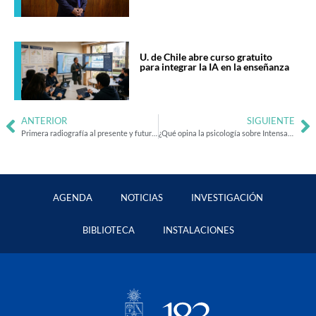
U. de Chile abre curso gratuito
para integrar la IA en la enseñanza
ANTERIOR
SIGUIENTE
Primera radiografía al presente y futuro de las Humanidades, las Artes y las Ciencias Sociales en el país
¿Qué opina la psicología sobre Intensamente 2? Expertas abordan los aciertos e imprecisiones de la película
AGENDA
NOTICIAS
INVESTIGACIÓN
BIBLIOTECA
INSTALACIONES