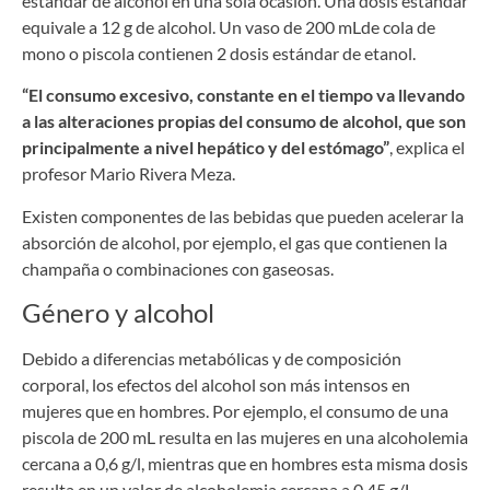
estándar de alcohol en una sola ocasión. Una dosis estándar
equivale a 12 g de alcohol. Un vaso de 200 mLde cola de
mono o piscola contienen 2 dosis estándar de etanol.
“El consumo excesivo, constante en el tiempo va llevando
a las alteraciones propias del consumo de alcohol, que son
principalmente a nivel hepático y del estómago”
, explica el
profesor Mario Rivera Meza.
Existen componentes de las bebidas que pueden acelerar la
absorción de alcohol, por ejemplo, el gas que contienen la
champaña o combinaciones con gaseosas.
Género y alcohol
Debido a diferencias metabólicas y de composición
corporal, los efectos del alcohol son más intensos en
mujeres que en hombres. Por ejemplo, el consumo de una
piscola de 200 mL resulta en las mujeres en una alcoholemia
cercana a 0,6 g/l, mientras que en hombres esta misma dosis
resulta en un valor de alcoholemia cercana a 0,45 g/L.