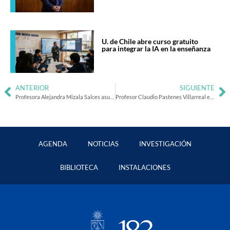
U. de Chile abre curso gratuito
para integrar la IA en la enseñanza
ANTERIOR
SIGUIENTE
Profesora Alejandra Mizala Salces asume como Rectora de la Universidad de Chile
Profesor Claudio Pastenes Villarreal es electo decano de la Facultad de Ciencias Agronómicas de la U. de Chile
AGENDA
NOTICIAS
INVESTIGACIÓN
BIBLIOTECA
INSTALACIONES