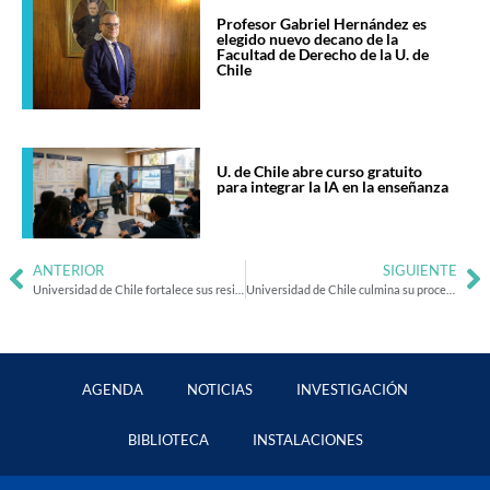
Profesor Gabriel Hernández es
elegido nuevo decano de la
Facultad de Derecho de la U. de
Chile
U. de Chile abre curso gratuito
para integrar la IA en la enseñanza
ANTERIOR
SIGUIENTE
Universidad de Chile fortalece sus residencias estudiantiles con mejoras estructurales
Universidad de Chile culmina su proceso de matrícula 2026 con más de 7.300 nuevos estudiantes
AGENDA
NOTICIAS
INVESTIGACIÓN
BIBLIOTECA
INSTALACIONES