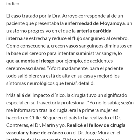
indicó.
El caso tratado por la Dra. Arroyo corresponde al de un
paciente que presentaba la
enfermedad de Moyamoya
, un
trastorno progresivo en el que la
arteria carótida
interna
se estrecha y reduce el flujo sanguíneo al cerebro.
Como consecuencia, crecen vasos sanguíneos diminutos en
la base del cerebro para intentar suministrar sangre, lo
que
aumenta el riesgo
, por ejemplo, de accidentes
cerebrovasculares. “Afortunadamente, para el paciente
todo salió bien: ya está de alta en su casa y mejoró los
síntomas neurológicos que tenía”, detalló.
Más allá del impacto clínico, la cirugía tuvo un significado
especial en su trayectoria profesional. “Yo no lo sabía; según
me informaron tras la cirugía, era la primera mujer en
hacerlo en Chile. Sé que en el país lo ha realizado el Dr.
Contreras, el Dr. Marín y yo.
Realicé el fellow de cirugía
vascular y base de cráneo
con el Dr. Jorge Mura en el
Instituto de Neurocirugía. Si bien allá uno veía el