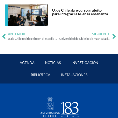
U. de Chile abre curso gratuito
para integrar la IA en la enseñanza
ANTERIOR
SIGUIENTE
U. de Chile repitió éxito en el Estadio Nacional junto a la Orquesta Sinfónica y Coro Sinfónico
Universidad de Chile inicia matrícula desde la medianoche del 20 de enero
AGENDA
NOTICIAS
INVESTIGACIÓN
BIBLIOTECA
INSTALACIONES