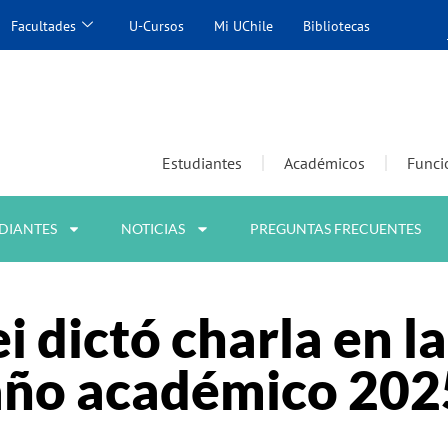
Facultades
U-Cursos
Mi UChile
Bibliotecas
Estudiantes
Académicos
Funci
DIANTES
NOTICIAS
PREGUNTAS FRECUENTES
ei dictó charla en la
 año académico 202