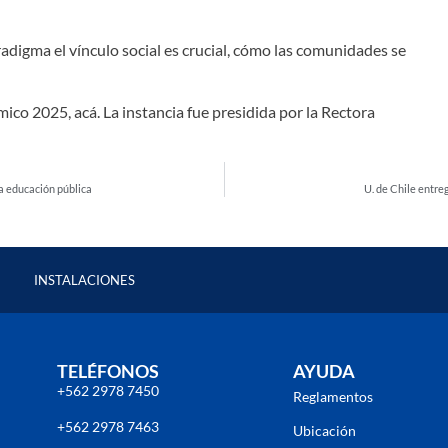
radigma el vínculo social es crucial, cómo las comunidades se
co 2025, acá. La instancia fue presidida por la Rectora
a educación pública
U. de Chile entre
INSTALACIONES
TELÉFONOS
AYUDA
+562 2978 7450
Reglamentos
+562 2978 7463
Ubicación