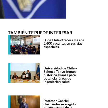
TAMBIÉN TE PUEDE INTERESAR
U. de Chile ofrecerá más de
2.600 vacantes en sus vías
especiales
Universidad de Chile y
Science Tokyo firman
histórica alianza para
potenciar áreas de
ingeniería y salud
Profesor Gabriel
Hernández es elegido
nuevo decano de la