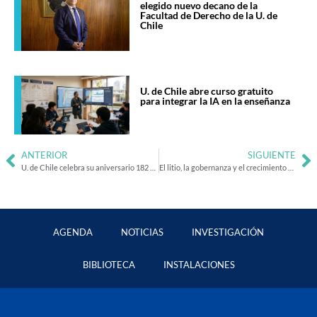
elegido nuevo decano de la
Facultad de Derecho de la U. de
Chile
U. de Chile abre curso gratuito
para integrar la IA en la enseñanza
ANTERIOR
SIGUIENTE
U. de Chile celebra su aniversario 182 con el lema “Conocimiento que transforma”
El litio, la gobernanza y el crecimiento son las principales oportunidades que ve la ciudadanía para el desarrollo del país
AGENDA
NOTICIAS
INVESTIGACIÓN
BIBLIOTECA
INSTALACIONES