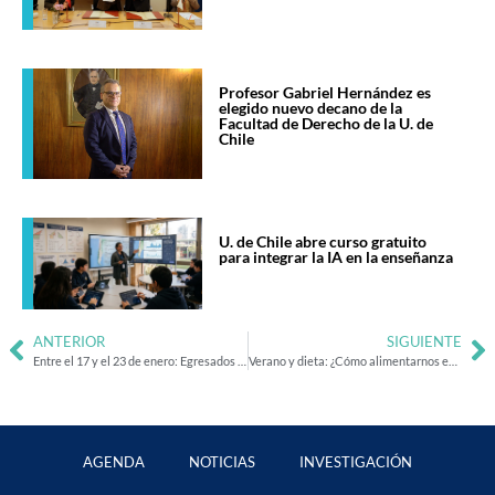
Profesor Gabriel Hernández es
elegido nuevo decano de la
Facultad de Derecho de la U. de
Chile
U. de Chile abre curso gratuito
para integrar la IA en la enseñanza
ANTERIOR
SIGUIENTE
Entre el 17 y el 23 de enero: Egresados U. de Chile organizan festival que busca activar nuevos escenarios para las artes vivas
Verano y dieta: ¿Cómo alimentarnos en las vacaciones sin caer en excesos?
AGENDA
NOTICIAS
INVESTIGACIÓN