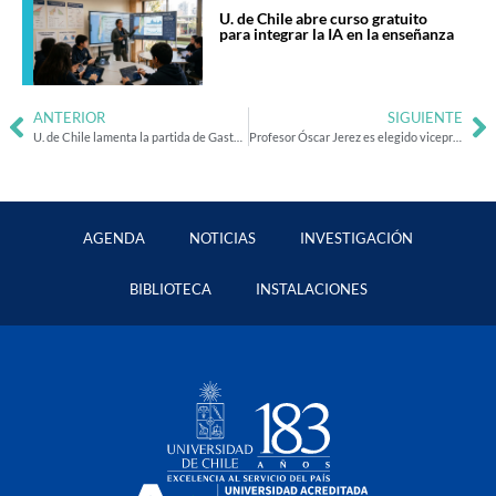
U. de Chile abre curso gratuito
para integrar la IA en la enseñanza
ANTERIOR
SIGUIENTE
U. de Chile lamenta la partida de Gastón Soublette, Premio Nacional de Humanidades 2023
Profesor Óscar Jerez es elegido vicepresidente regional de red global para la innovación en docencia universitaria
AGENDA
NOTICIAS
INVESTIGACIÓN
BIBLIOTECA
INSTALACIONES