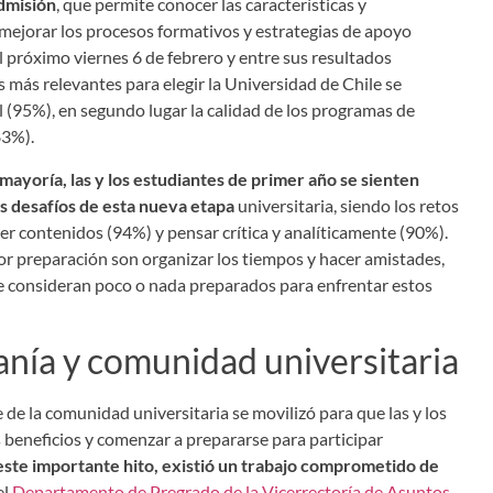
dmisión
, que permite conocer las características y
y mejorar los procesos formativos y estrategias de apoyo
el próximo viernes 6 de febrero y entre sus resultados
 más relevantes para elegir la Universidad de Chile se
al (95%), en segundo lugar la calidad de los programas de
(83%).
 mayoría, las y los estudiantes de primer año se sienten
s desafíos de esta nueva etapa
universitaria, siendo los retos
er contenidos (94%) y pensar crítica y analíticamente (90%).
or preparación son organizar los tiempos y hacer amistades,
 consideran poco o nada preparados para enfrentar estos
anía y comunidad universitaria
de la comunidad universitaria se movilizó para que las y los
 beneficios y comenzar a prepararse para participar
este importante hito, existió un trabajo comprometido de
el
Departamento de Pregrado de la Vicerrectoría de Asuntos