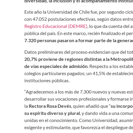
diversidad, la inclusión y el acompañamiento instituc
Este año la Universidad de Chile fue, por segundo cicl
con 47.052 postulaciones efectivas, según datos entr
Registro Educacional (DEMRE)
, lo que da cuenta del 
pública del país. En este marco, recién finalizado el pe
7.320 personas pasaron a formar parte de la gener
Datos preliminares del proceso evidencian que del to
20,7% proviene de regiones distintas a la Metropolit
de vías especiales de admisión
. Respecto a los esta
colegios particulares pagados; un 41,5% de establec
instituciones públicas.
“Agradecemos a los más de 7.300 nuevos y nuevas estu
desarrollar sus vocaciones profesionales y formarse in
la
Rectora Rosa Devés
, quien añadió que “
su incorpo
su espíritu diverso y plural
, y dando vida a una comu
unidas en el conocimiento. Como Universidad, asumi
exigente y estimulante, que favorezca el despliegue d