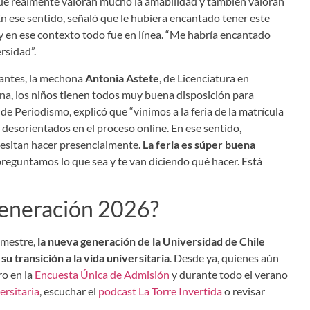
que realmente valoran mucho la amabilidad y también valoran
n ese sentido, señaló que le hubiera encantado tener este
y en ese contexto todo fue en línea. “Me habría encantado
rsidad”.
iantes, la mechona
Antonia Astete
, de Licenciatura en
uena, los niños tienen todos muy buena disposición para
de Periodismo, explicó que “vinimos a la feria de la matrícula
esorientados en el proceso online. En ese sentido,
cesitan hacer presencialmente.
La feria es súper buena
 preguntamos lo que sea y te van diciendo qué hacer. Está
generación 2026?
emestre,
la nueva generación de la Universidad de Chile
 su transición a la vida universitaria
. Desde ya, quienes aún
ro en la
Encuesta Única de Admisión
y durante todo el verano
ersitaria
, escuchar el
podcast La Torre Invertida
o revisar