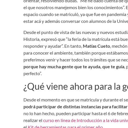
orientar, resolviendo dudas. “Me he dado cuenta de 
el que nosotros manejemos bien los conocimientos”. E
espacio cuando se matriculó, ya que fue en pandemia 
estar acá y además conversar con alumnos de la Unive
Desde el punto de vista de las nuevas y nuevos estud
Historia, expresó que “la feria de la matrícula está b
responder y ayudar”. En tanto,
Matías Cueto
, mechón 
para conocer el ambiente, también porque estábamos d
preferimos venir y hacer todos los trámites que se ne
porque hay mucha gente que te ayuda, que te guía
,
perfecto”.
¿Qué viene ahora para la 
Desde el momento en que se matricula y durante el s
podrá participar de distintas instancias para facilitar
no lo han hecho, pueden participar hasta el 6 de febre
realizar el
curso en línea de Introducción a la vida univ
el
Kit de herramientas para el primer año
.