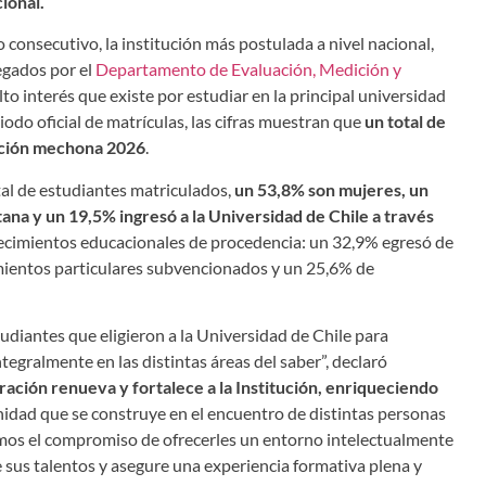
ional.
o consecutivo, la institución más postulada a nivel nacional,
egados por el
Departamento de Evaluación, Medición y
alto interés que existe por estudiar en la principal universidad
riodo oficial de matrículas, las cifras muestran que
un total de
ación mechona 2026
.
tal de estudiantes matriculados,
un 53,8% son mujeres, un
ana y un 19,5% ingresó a la Universidad de Chile a través
blecimientos educacionales de procedencia: un 32,9% egresó de
imientos particulares subvencionados y un 25,6% de
diantes que eligieron a la Universidad de Chile para
tegralmente en las distintas áreas del saber”, declaró
ración renueva y fortalece a la Institución, enriqueciendo
nidad que se construye en el encuentro de distintas personas
mos el compromiso de ofrecerles un entorno intelectualmente
e sus talentos y asegure una experiencia formativa plena y