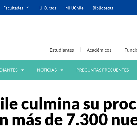
Facultades
U-Cursos
Mi UChile
Bibliotecas
Estudiantes
Académicos
Funci
DIANTES
NOTICIAS
PREGUNTAS FRECUENTES
ile culmina su pro
n más de 7.300 nu