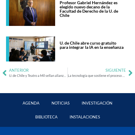
Profesor Gabriel Hernández es
elegido nuevo decano de la
Facultad de Derecho de la U. de
Chile
U. de Chile abre curso gratuito
para integrar la IA en la enseñanza
ANTERIOR
SIGUIENTE
U. de Chile y Teatro a Mil sellan alianza estratégica para potenciar las artes escénicas
La tecnología que sostiene el proceso de admisión universitaria en Chile
AGENDA
NOTICIAS
INVESTIGACIÓN
BIBLIOTECA
INSTALACIONES