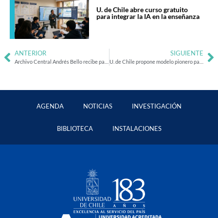
U. de Chile abre curso gratuito
para integrar la IA en la enseñanza
ANTERIOR
SIGUIENTE
Archivo Central Andrés Bello recibe patrimonio transdisciplinar y de resistencia de la FCFM
U. de Chile propone modelo pionero para cerrar brecha en formación de docentes de matemáticas
AGENDA
NOTICIAS
INVESTIGACIÓN
BIBLIOTECA
INSTALACIONES