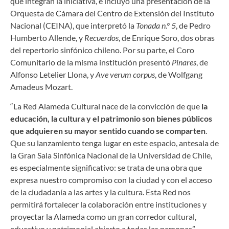
que integran la iniciativa, e incluyó una presentación de la
Orquesta de Cámara del Centro de Extensión del Instituto
Nacional (CEINA), que interpretó la
Tonada n.º 5
, de Pedro
Humberto Allende, y
Recuerdos
, de Enrique Soro, dos obras
del repertorio sinfónico chileno. Por su parte, el Coro
Comunitario de la misma institución presentó
Pinares
, de
Alfonso Letelier Llona, y
Ave verum corpus
, de Wolfgang
Amadeus Mozart.
“La Red Alameda Cultural nace de la convicción de que
la
educación, la cultura y el patrimonio son bienes públicos
que adquieren su mayor sentido cuando se comparten
.
Que su lanzamiento tenga lugar en este espacio, antesala de
la Gran Sala Sinfónica Nacional de la Universidad de Chile,
es especialmente significativo: se trata de una obra que
expresa nuestro compromiso con la ciudad y con el acceso
de la ciudadanía a las artes y la cultura. Esta Red nos
permitirá fortalecer la colaboración entre instituciones y
proyectar la Alameda como un gran corredor cultural,
educativo y patrimonial abierto a todas las personas”,