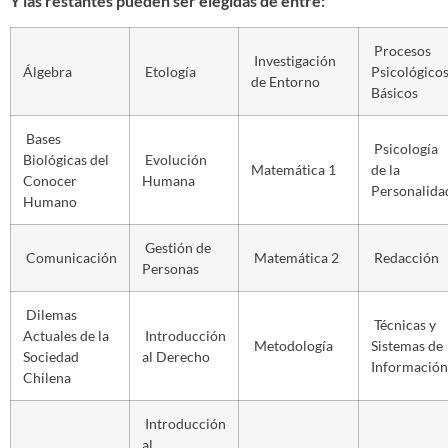
Y las restantes pueden ser elegidas de entre:
Procesos
Investigación
Álgebra
Etología
Psicológico
de Entorno
Básicos
Bases
Psicología
Biológicas del
Evolución
Matemática 1
de la
Conocer
Humana
Personalida
Humano
Gestión de
Comunicación
Matemática 2
Redacción
Personas
Dilemas
Técnicas y
Actuales de la
Introducción
Metodología
Sistemas de
Sociedad
al Derecho
Información
Chilena
Introducción
al