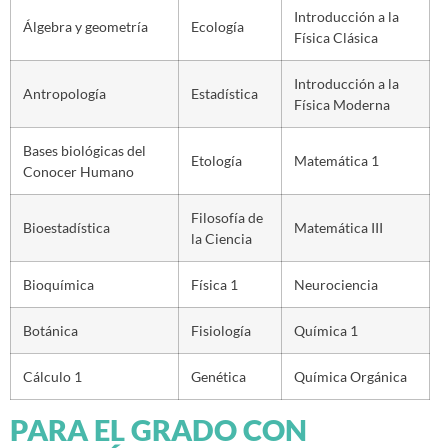
Introducción a la
Álgebra y geometría
Ecología
Física Clásica
Introducción a la
Antropología
Estadística
Física Moderna
Bases biológicas del
Etología
Matemática 1
Conocer Humano
Filosofía de
Bioestadística
Matemática III
la Ciencia
Bioquímica
Física 1
Neurociencia
Botánica
Fisiología
Química 1
Cálculo 1
Genética
Química Orgánica
PARA EL GRADO CON