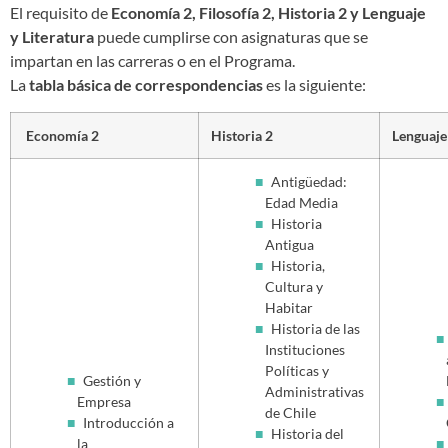
El requisito de
Economía 2, Filosofía 2, Historia 2 y Lenguaje
y Literatura
puede cumplirse con asignaturas que se
impartan en las carreras o en el Programa.
La
tabla básica de correspondencias
es la siguiente:
Economía 2
Historia 2
Lenguaje 
Antigüedad:
Edad Media
Historia
Antigua
Historia,
Cultura y
Habitar
Historia de las
Instituciones
Políticas y
Gestión y
Administrativas
Empresa
de Chile
Introducción a
Historia del
la