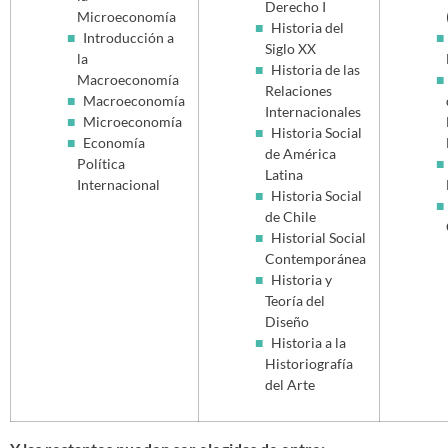
Derecho I
Microeconomía
Historia del
Introducción a
Siglo XX
la
Historia de las
Macroeconomía
Relaciones
Macroeconomía
Internacionales
Microeconomía
Historia Social
Economía
de América
Política
Latina
Internacional
Historia Social
de Chile
Historial Social
Contemporánea
Historia y
Teoría del
Diseño
Historia a la
Historiografía
del Arte