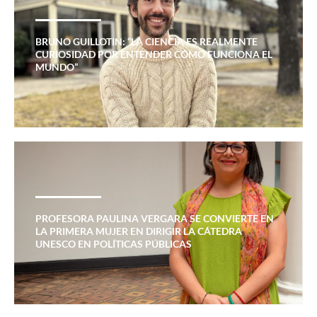
BRUNO GUILLOTIN: “LA CIENCIA ES REALMENTE
CURIOSIDAD POR ENTENDER CÓMO FUNCIONA EL
MUNDO”
PROFESORA PAULINA VERGARA SE CONVIERTE EN
LA PRIMERA MUJER EN DIRIGIR LA CÁTEDRA
UNESCO EN POLÍTICAS PÚBLICAS