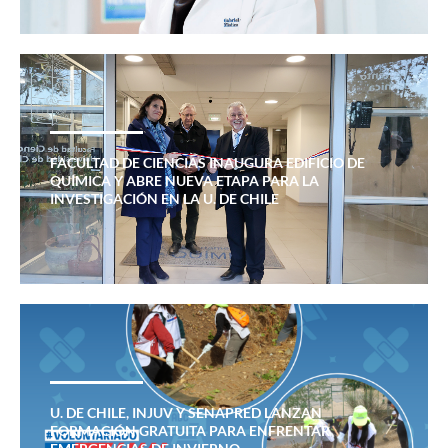
FACULTAD DE CIENCIAS INAUGURA EDIFICIO DE
QUÍMICA Y ABRE NUEVA ETAPA PARA LA
INVESTIGACIÓN EN LA U. DE CHILE
U. DE CHILE, INJUV Y SENAPRED LANZAN
FORMACIÓN GRATUITA PARA ENFRENTAR