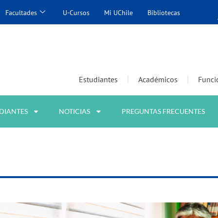
Facultades
U-Cursos
Mi UChile
Bibliotecas
Estudiantes
Académicos
Funci
DIANTES
NOTICIAS
PREGUNTAS FRECUENTES