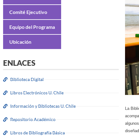
Comité Ejecutivo
Equipo del Programa
Ubicación
ENLACES
Biblioteca Digital
Libros Electrónicos U. Chile
Información y Bibliotecas U. Chile
La Bibl
acompañ
Repositorio Académico
algunos
diseñad
Libros de Bibliografía Básica