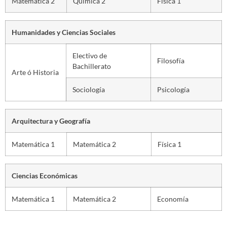
Matemática 2
Química 2
Física 1
Humanidades y Ciencias Sociales
Electivo de
Filosofía
Bachillerato
Arte ó Historia
Sociología
Psicología
Arquitectura y Geografía
Matemática 1
Matemática 2
Física 1
Ciencias Económicas
Matemática 1
Matemática 2
Economía