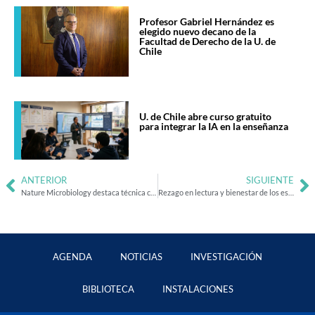
Profesor Gabriel Hernández es
elegido nuevo decano de la
Facultad de Derecho de la U. de
Chile
U. de Chile abre curso gratuito
para integrar la IA en la enseñanza
ANTERIOR
SIGUIENTE
Nature Microbiology destaca técnica chilena para proyectar futuros escenarios de la pandemia
Rezago en lectura y bienestar de los estudiantes empeoran en relación a 2019
AGENDA
NOTICIAS
INVESTIGACIÓN
BIBLIOTECA
INSTALACIONES