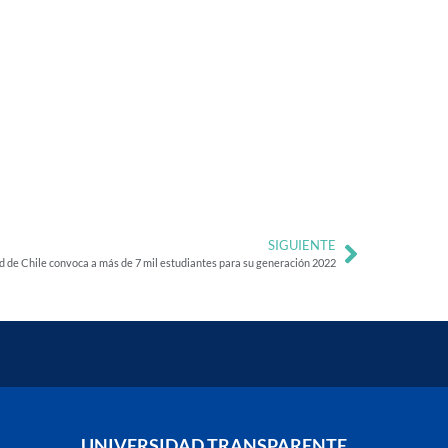
SIGUIENTE
d de Chile convoca a más de 7 mil estudiantes para su generación 2022
UNIVERSIDAD TRANSPARENTE