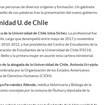
ras personas de diversos orígenes y formación. Un gabinete
 medio de sus palabras tras la presentación del nuevo gobierno.
nidad U. de Chile
ca de la Universidad de Chile Izkia Siches
. La profesional fue
hile, cargo que desempeñó entre mayo de 2017 y noviembre
o 2010-2012, y fue presidenta del Centro de Estudiantes de la
eración de Estudiantes de la Universidad de Chile (FECH).
 Bello y la primera mujer en asumir esta cartera ministerial.
o de la abogada de la Universidad de Chile, Antonia Urrejola
 nombrada por la Organización de los Estados Americanos
na de Derechos Humanos (CIDH).
ya Fernández Allende,
médica Veterinaria y Bióloga de la
como concejala por la comuna de Ñuñoa y diputada de la
no estará encabezado por la Geógrafa de la Universidad de