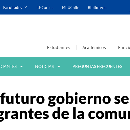
Facultades
U-Cursos
Mi UChile
Bibliotecas
Estudiantes
Académicos
Funci
DIANTES
NOTICIAS
PREGUNTAS FRECUENTES
 futuro gobierno s
grantes de la comu