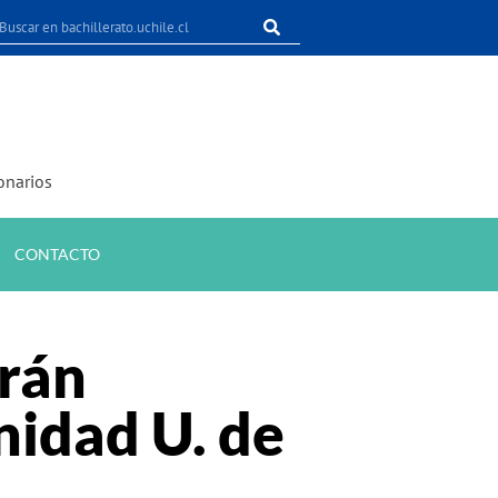
onarios
CONTACTO
erán
nidad U. de