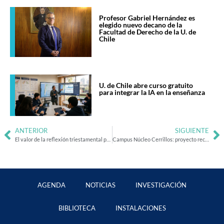
Profesor Gabriel Hernández es
elegido nuevo decano de la
Facultad de Derecho de la U. de
Chile
U. de Chile abre curso gratuito
para integrar la IA en la enseñanza
ANTERIOR
SIGUIENTE
El valor de la reflexión triestamental para el presente y el futuro
Campus Núcleo Cerrillos: proyecto reconstruye una historia de unión entre Universidad, Industria y Territorio
AGENDA
NOTICIAS
INVESTIGACIÓN
BIBLIOTECA
INSTALACIONES