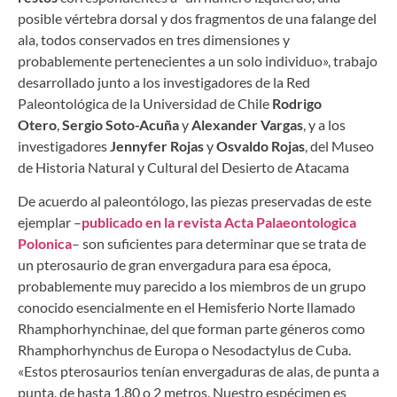
posible vértebra dorsal y dos fragmentos de una falange del
ala, todos conservados en tres dimensiones y
probablemente pertenecientes a un solo individuo», trabajo
desarrollado junto a los investigadores de la Red
Paleontológica de la Universidad de Chile
Rodrigo
Otero
,
Sergio Soto-Acuña
y
Alexander Vargas
, y a los
investigadores
Jennyfer Rojas
y
Osvaldo Rojas
, del Museo
de Historia Natural y Cultural del Desierto de Atacama
De acuerdo al paleontólogo, las piezas preservadas de este
ejemplar –
publicado en la revista Acta Palaeontologica
Polonica
– son suficientes para determinar que se trata de
un pterosaurio de gran envergadura para esa época,
probablemente muy parecido a los miembros de un grupo
conocido esencialmente en el Hemisferio Norte llamado
Rhamphorhynchinae, del que forman parte géneros como
Rhamphorhynchus de Europa o Nesodactylus de Cuba.
«Estos pterosaurios tenían envergaduras de alas, de punta a
punta, de hasta 1.80 o 2 metros. Nuestro espécimen es