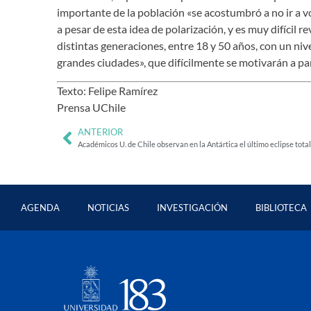
importante de la población «se acostumbró a no ir a vot
a pesar de esta idea de polarización, y es muy difícil 
distintas generaciones, entre 18 y 50 años, con un niv
grandes ciudades», que difícilmente se motivarán a par
Texto: Felipe Ramírez
Prensa UChile
ANTERIOR
Académicos U. de Chile observan en la Antártica el último eclipse total
AGENDA
NOTICIAS
INVESTIGACIÓN
BIBLIOTECA