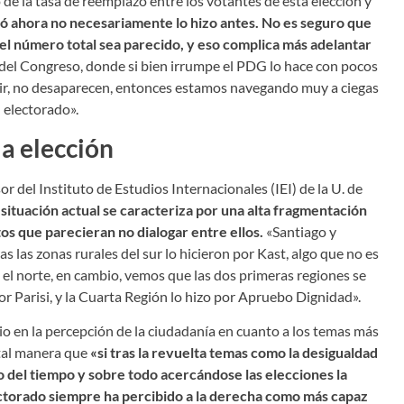
de la tasa de reemplazo entre los votantes de esta elección y
ó ahora no necesariamente lo hizo antes. No es seguro que
el número total sea parecido, y eso complica más adelantar
s del Congreso, donde si bien irrumpe el PDG lo hace con pocos
istir, no desaparecen, entonces estamos navegando muy a ciegas
l electorado».
a elección
sor del Instituto de Estudios Internacionales (IEI) de la U. de
 situación actual se caracteriza por una alta fragmentación
tos que parecieran no dialogar entre ellos.
«Santiago y
s las zonas rurales del sur lo hicieron por Kast, algo que no es
n el norte, en cambio, vemos que las dos primeras regiones se
r Parisi, y la Cuarta Región lo hizo por Apruebo Dignidad».
o en la percepción de la ciudadanía en cuanto a los temas más
 tal manera que
«si tras la revuelta temas como la desigualdad
o del tiempo y sobre todo acercándose las elecciones la
ectorado siempre ha percibido a la derecha como más capaz