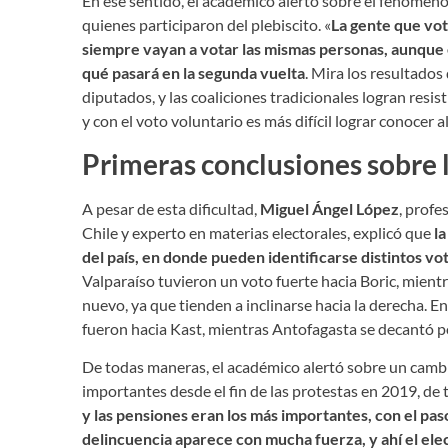
En ese sentido, el académico alertó sobre el fenómeno 
quienes participaron del plebiscito. «
La gente que vot
siempre vayan a votar las mismas personas, aunque 
qué pasará en la segunda vuelta
. Mira los resultado
diputados, y las coaliciones tradicionales logran res
y con el voto voluntario es más difícil lograr conocer a
Primeras conclusiones sobre l
A pesar de esta dificultad,
Miguel Ángel López
, profe
Chile y experto en materias electorales, explicó que
la
del país, en donde pueden identificarse distintos vo
Valparaíso tuvieron un voto fuerte hacia Boric, mientra
nuevo, ya que tienden a inclinarse hacia la derecha. E
fueron hacia Kast, mientras Antofagasta se decantó po
De todas maneras, el académico alertó sobre un cambi
importantes desde el fin de las protestas en 2019, de
y las pensiones eran los más importantes, con el pas
delincuencia aparece con mucha fuerza, y ahí el el