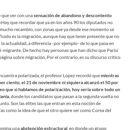
ne que ver con una
sensación de abandono y descontento
 «Hay que recordar que ya en los años 90 los diputados no
 mucho recambio, con zonas que ya desde ese momento se
fluido es la migración, aunque hay que tener presente que no
 la actualidad, a diferencia -por ejemplo- de lo que pasa en
i-migrante. De hecho hay personas que han dicho que Parisi
ágina sobre migración. Por el contrario, es su discurso crítico
 encuentra polarizada, el profesor López recordó que
mientras
por ciento, el 21 de noviembre ni siquiera alcanzó el 50 por
reo que si hablamos de polarización, hoy sería sobre todo un
danía
, donde los candidatos que pasan a la segunda vuelta no
nto. Son las élites las que entran en esta noción de
ras como la idea de que el otro quiere ser como Corea del
enomina una
abstención estructural
, en donde un grupo