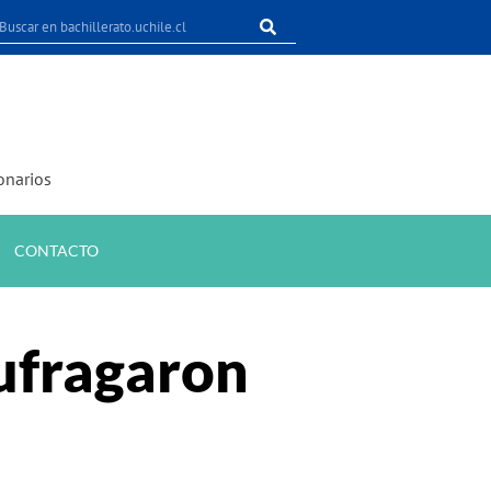
onarios
CONTACTO
sufragaron