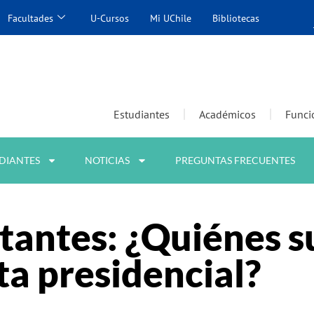
Facultades
U-Cursos
Mi UChile
Bibliotecas
Estudiantes
Académicos
Funci
DIANTES
NOTICIAS
PREGUNTAS FRECUENTES
otantes: ¿Quiénes 
ta presidencial?