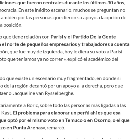
aliciones que fueron centrales durante los últimos 30 años
,
democracia. En este inédito escenario, muchos se preguntan no
también por las personas que dieron su apoyo a la opción de
a posición.
o que tiene relación con
Parisi y el Partido De la Gente
n el norte de pequeños empresarios y trabajadores a cuenta
rbón, que fue muy de izquierda, hoy le diera su voto a Parisi
 voto que teníamos ya no corren», explicó el académico del
rdó que existe un escenario muy fragmentado, en donde si
to de la región decantó por un apoyo a la derecha, pero que
Baer o Jacqueline van Rysselberghe.
riamente a Boric, sobre todo las personas más ligadas a las
 Kast.
El problema para elaborar un perfil ahí es que esa
a que optó por el mismo voto en Temuco o en Osorno, o el que
hizo en Punta Arenas
«, remarcó.