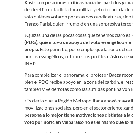
Kast- con posiciones críticas hacia los partidos y co
desde el fin de la dictadura militar y el retorno a la 
solo quiénes votaron por esas dos candidaturas, sino 
Franco Parisi, quien irrumpió en una sorpresiva tercer
«Quizás una de las pocas cosas que tenemos claro es l
(PDG), quien tuvo un apoyo del voto evangélico y e
propia
. Esto permitió, por ejemplo, que la zona del ca
por los evangélicos, entonces los perfiles clásicos de
INAP.
Para complejizar el panorama, el profesor Baeza reco
bien el PDG recibe apoyo en la zona del carbón, el res
también vive derrotas como las sufridas por Ena von 
«Es cierto que la Región Metropolitana apoyó mayorita
movilizaciones sociales, pero en el sector oriente ganó
persona a lo mejor tiene motivaciones distintas a l
votó por Boric en Valparaíso no es el mismo que lo 