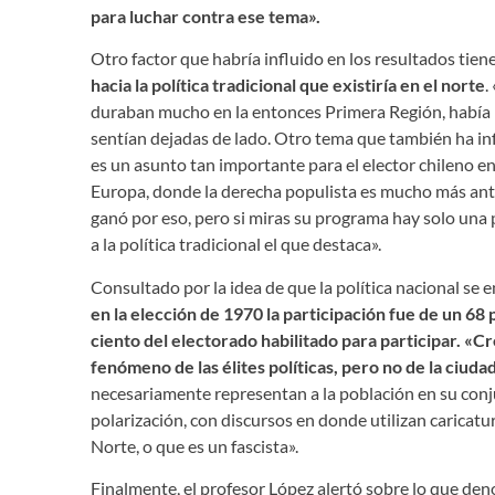
para luchar contra ese tema».
Otro factor que habría influido en los resultados tie
hacia la política tradicional que existiría en el norte
.
duraban mucho en la entonces Primera Región, había
sentían dejadas de lado. Otro tema que también ha in
es un asunto tan importante para el elector chileno en
Europa, donde la derecha populista es mucho más ant
ganó por eso, pero si miras su programa hay solo una p
a la política tradicional el que destaca».
Consultado por la idea de que la política nacional se
en la elección de 1970 la participación fue de un 68 
ciento del electorado habilitado para participar. «C
fenómeno de las élites políticas, pero no de la ciuda
necesariamente representan a la población en su conju
polarización, con discursos en donde utilizan caricatu
Norte, o que es un fascista».
Finalmente, el profesor López alertó sobre lo que d