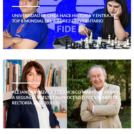
UNIVERSIDAD DE CHILE HACE HISTORIA Y ENTRA AL
TOP 8 MUNDIAL DEL AJEDREZ UNIVERSITARIO
ALEJANDRA MIZALA Y FRANCISCO MARTÍNEZ PASAN
A SEGUNDA VUELTA DEL PROCESO ELECCIONARIO DE
RECTORÍA 2026-2030