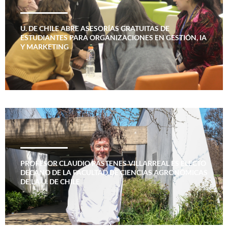
U. DE CHILE ABRE ASESORÍAS GRATUITAS DE
ESTUDIANTES PARA ORGANIZACIONES EN GESTIÓN, IA
Y MARKETING
PROFESOR CLAUDIO PASTENES VILLARREAL ES ELECTO
DECANO DE LA FACULTAD DE CIENCIAS AGRONÓMICAS
DE LA U. DE CHILE