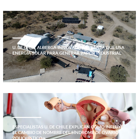
U. DE CHILE ALBERGA INNOVADORA PLANTA QUE USA
ENERGÍA SOLAR PARA GENERAR VAPOR INDUSTRIAL
ESPECIALISTAS U. DE CHILE EXPLICAN CÓMO INFLUYE
EL CAMBIO DE NOMBRE DEL SÍNDROME DE OVARIO
POLIQUÍSTICO