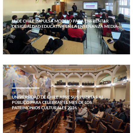
U. DE CHILE IMPULSA MODELO PARA ENFRENTAR
DESIGUALDAD EDUCATIVA EN LA ENSEÑANZA MEDIA
UNIVERSIDAD DE CHILE ABRE SUS PUERTAS AL
PÚBLICO PARA CELEBRAR EL MES DE LOS
PATRIMONIOS CULTURALES 2026