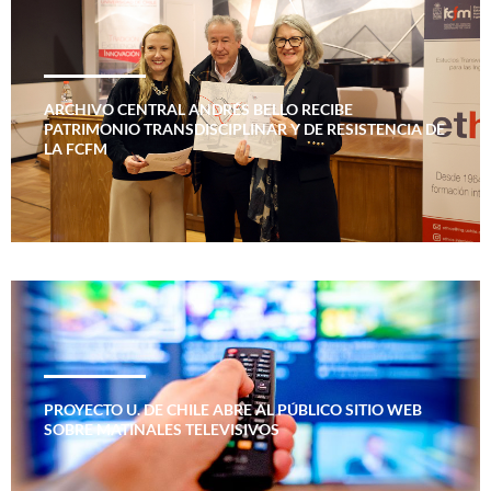
ARCHIVO CENTRAL ANDRÉS BELLO RECIBE
PATRIMONIO TRANSDISCIPLINAR Y DE RESISTENCIA DE
LA FCFM
PROYECTO U. DE CHILE ABRE AL PÚBLICO SITIO WEB
SOBRE MATINALES TELEVISIVOS