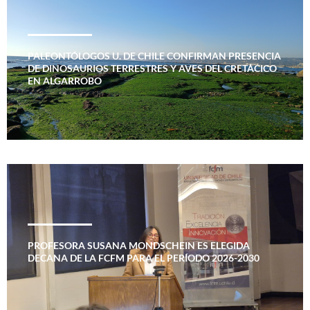
PALEONTÓLOGOS U. DE CHILE CONFIRMAN PRESENCIA
DE DINOSAURIOS TERRESTRES Y AVES DEL CRETÁCICO
EN ALGARROBO
PROFESORA SUSANA MONDSCHEIN ES ELEGIDA
DECANA DE LA FCFM PARA EL PERÍODO 2026-2030