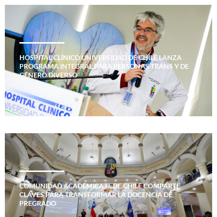
HOSPITAL CLÍNICO UNIVERSIDAD DE CHILE LANZA
PROGRAMA INTEGRAL PARA PERSONAS TRANS Y DE
GÉNERO DIVERSO
COMUNIDAD ACADÉMICA U. DE CHILE COMPARTE
CLAVES PARA TRANSFORMAR LA DOCENCIA DE
PREGRADO