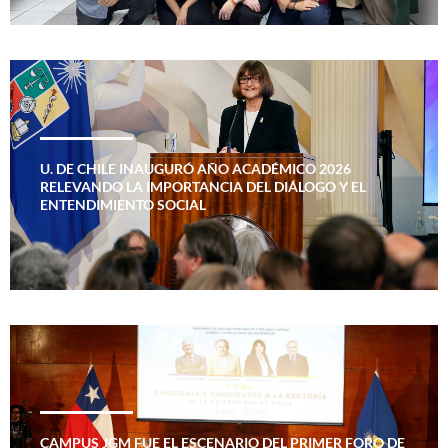
U. DE CHILE INAUGURÓ AÑO ACADÉMICO 2026
RELEVANDO LA IMPORTANCIA DEL DIÁLOGO Y EL
ENTENDIMIENTO SOCIAL
CAMPUS JGM FUE EL ESCENARIO DEL PRIMER FORO DE